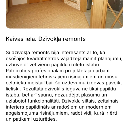
Kaivas iela. Dzīvokļa remonts
Šī dzīvokļa remonts bija interesants ar to, ka
esošajos kvadrātmetros vajadzēja mainīt plānojumu,
uzbūvējot vēl vienu papildu izolētu istabu.
Pateicoties
profesionālam projektētāja darbam,
mūsdienīgiem tehniskajiem risinājumiem un mūsu
celtnieku meistarībai, šo uzdevumu izdevās paveikt
lieliski. Rezultātā dzīvoklis ieguva ne tikai papildu
istabu, bet arī saunu, nezaudējot plašumu un
uzlabojot funkcionalitāti. Dzīvokļa siltais, zeltainais
interjers papildināts ar radošiem un moderniem
apgaismojuma risinājumiem, radot vidi, kurā ir ērti
un patīkami uzturēties.