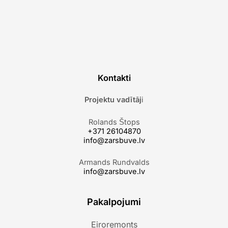
Kontakti
Projektu vadītāj
i
Rolands Štops
+371 26104870
info@zarsbuve.lv
Armands Rundvalds
info@zarsbuve.lv
Pakalpojumi
Eiroremonts