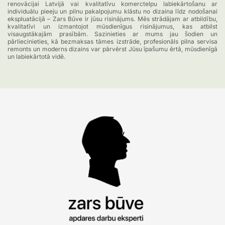
renovācijai Latvijā vai kvalitatīvu komerctelpu labiekārtošanu ar
individuālu pieeju un pilnu pakalpojumu klāstu no dizaina līdz nodošanai
ekspluatācijā – Zars Būve ir jūsu risinājums. Mēs strādājam ar atbildību,
kvalitatīvi un izmantojot mūsdienīgus risinājumus, kas atbilst
visaugstākajām prasībām. Sazinieties ar mums jau šodien un
pārliecinieties, kā bezmaksas tāmes izstrāde, profesionāls pilna servisa
remonts un moderns dizains var pārvērst Jūsu īpašumu ērtā, mūsdienīgā
un labiekārtotā vidē.