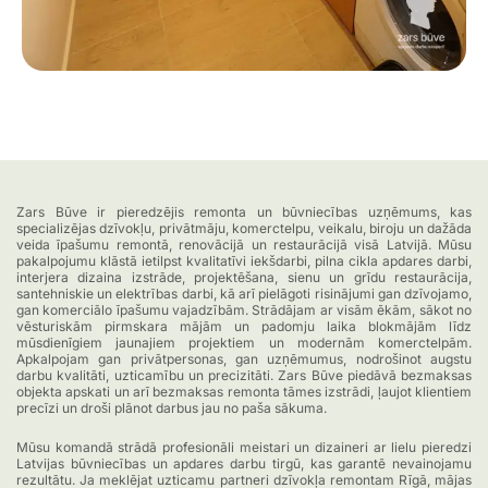
Zars Būve ir pieredzējis remonta un būvniecības uzņēmums, kas
specializējas dzīvokļu, privātmāju, komerctelpu, veikalu, biroju un dažāda
veida īpašumu remontā, renovācijā un restaurācijā visā Latvijā. Mūsu
pakalpojumu klāstā ietilpst kvalitatīvi iekšdarbi, pilna cikla apdares darbi,
interjera dizaina izstrāde, projektēšana, sienu un grīdu restaurācija,
santehniskie un elektrības darbi, kā arī pielāgoti risinājumi gan dzīvojamo,
gan komerciālo īpašumu vajadzībām. Strādājam ar visām ēkām, sākot no
vēsturiskām pirmskara mājām un padomju laika blokmājām līdz
mūsdienīgiem jaunajiem projektiem un modernām komerctelpām.
Apkalpojam gan privātpersonas, gan uzņēmumus, nodrošinot augstu
darbu kvalitāti, uzticamību un precizitāti. Zars Būve piedāvā bezmaksas
objekta apskati un arī bezmaksas remonta tāmes izstrādi, ļaujot klientiem
precīzi un droši plānot darbus jau no paša sākuma.
Mūsu komandā strādā profesionāli meistari un dizaineri ar lielu pieredzi
Latvijas būvniecības un apdares darbu tirgū, kas garantē nevainojamu
rezultātu. Ja meklējat uzticamu partneri dzīvokļa remontam Rīgā, mājas